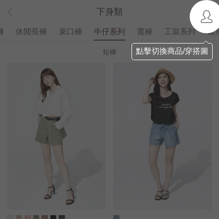
下身類
褲
休閒長褲
束口褲
牛仔系列
寬褲
工裝系列
緊
點擊切換商品/穿搭圖
短褲