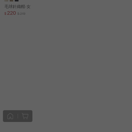
毛球針織帽-女
220
$
$ 249