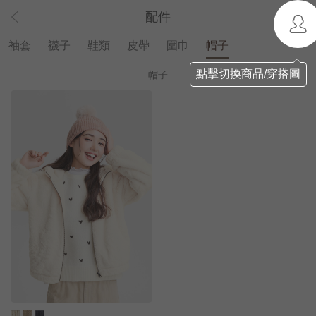
配件
袖套
襪子
鞋類
皮帶
圍巾
帽子
點擊切換商品/穿搭圖
帽子