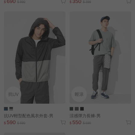
690
350
$
$ 890
$
$ 399
抗UV輕型配色風衣外套-男
涼感彈力長褲-男
590
550
$
$ 690
$
$ 690