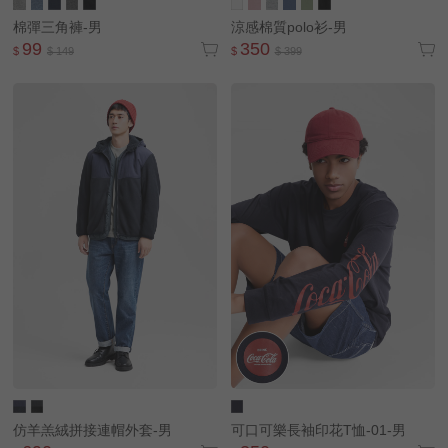
棉彈三角褲-男
涼感棉質polo衫-男
99
350
$
$ 149
$
$ 399
lativ 米格國際 - 台灣平價高品質國民服飾品牌
仿羊羔絨拼接連帽外套-男
可口可樂長袖印花T恤-01-男