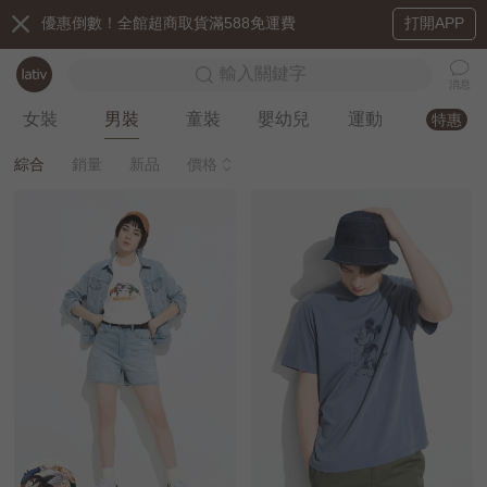
優惠倒數！全館超商取貨滿588免運費
打開APP
輸入關鍵字
消息
女裝
男裝
童裝
嬰幼兒
運動
特惠
綜合
銷量
新品
價格