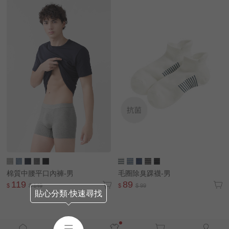
棉質中腰平口內褲-男
毛圈除臭踝襪-男
119
89
$
$ 149
$
$ 99
貼心分類‧快速尋找