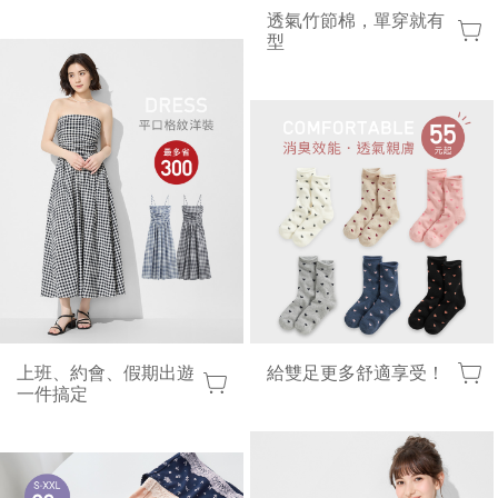
透氣竹節棉，單穿就有
型
上班、約會、假期出遊
給雙足更多舒適享受！
一件搞定