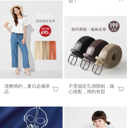
信！
清爽簡約，夏日必備單
不受固定孔洞限制，隨
品
心搭配，簡約有型