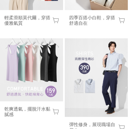
輕柔滑順莫代爾，穿搭
四季百搭小白鞋，穿搭
優雅氣質
舒適自在
lativ 米格國際 - 台灣平價高品質國民服飾品牌
乾爽透氣，擺脫汗水黏
膩感
彈性修身，展現職場自