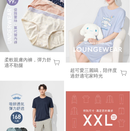
柔軟親膚內褲，彈力舒
適不勒腿
超可愛三麗鷗，陪伴度
過舒適宅家時光