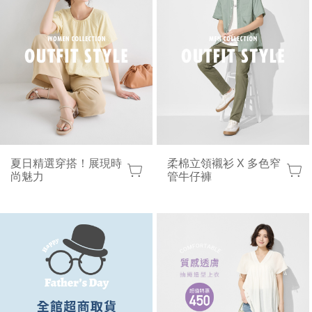
夏日精選穿搭！展現時
柔棉立領襯衫 X 多色窄
尚魅力
管牛仔褲