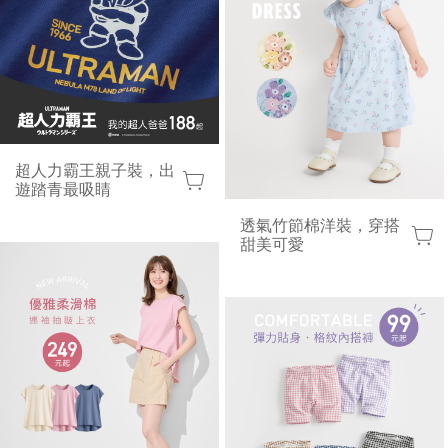
超人力霸王親子裝，出
遊踏青最吸睛
透氣竹節棉洋裝，穿搭
甜美可愛