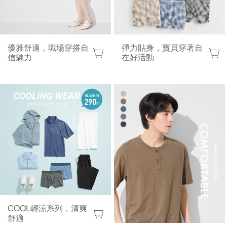
優雅舒適，職場穿搭自
彈力貼身，寶貝穿著自
信魅力
在好活動
COOL輕涼系列，清爽
舒適