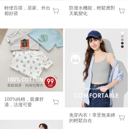
輕便百搭，居家、外出
防潑水機能，輕鬆應對
都好搭
天氣變化
100%純棉，親膚舒
適，活潑可愛
免穿內衣！享受無束縛
的輕鬆自在