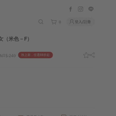
登入/註冊
0
女
（米色－F）
秋上新．任選88折起
NT$ 249