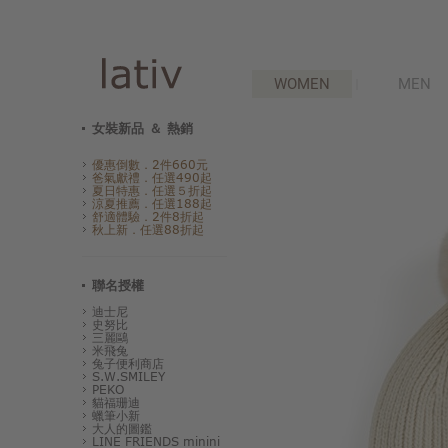
WOMEN
MEN
女裝新品 ＆ 熱銷
優惠倒數．2件660元
爸氣獻禮．任選490起
夏日特惠．任選５折起
涼夏推薦．任選188起
舒適體驗．2件8折起
秋上新．任選88折起
聯名授權
迪士尼
史努比
三麗鷗
米飛兔
兔子便利商店
S.W.SMILEY
PEKO
貓福珊迪
蠟筆小新
大人的圖鑑
LINE FRIENDS minini