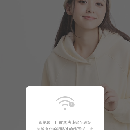
很抱歉，目前無法連線至網站
550
$
$ 590
請檢查您的網路連線後再試一次