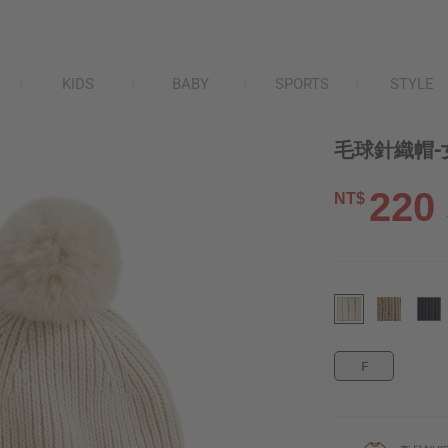
KIDS
BABY
SPORTS
STYLE
毛球針織帽-
220
NT$
F