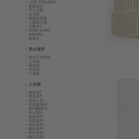
LINE FRIENDS
創意設計
可口可樂
皮克斯
侏羅紀世界
七龍珠大魔
七龍珠Z
STAR WARS
MARVEL
航海王
男女適穿
聯名T/中性款
上衣類
襯衫類
外套類
下身類
上衣類
聯名短T
聯名長T
短袖上衣
竹節棉系列
莫代爾系列
Bra系列
短版系列
長版系列
polo系列
條紋系列
快乾系列
輕涼系列