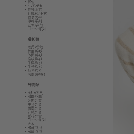
背心
七/八分袖
長袖上衣
針織衫/毛衣
聯名大學T
厚棉系列
立領/高領
Fleece系列
襯衫類
輕柔/雪紡
棉麻襯衫
休閒襯衫
格紋襯衫
牛津襯衫
牛仔襯衫
商務襯衫
法蘭絨襯衫
外套類
抗UV系列
機能外套
休閒外套
牛仔外套
西裝外套
針織外套
鋪棉外套
Fleece系列
大衣
極輕羽絨
極暖羽絨