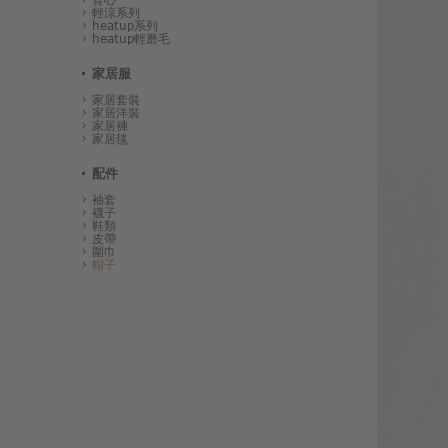
輕涼系列
heatup系列
heatup輕磨毛
家居服
家居套裝
家居洋裝
家居褲
家居毯
配件
袖套
襪子
鞋類
皮帶
圍巾
帽子