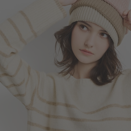
220
$
$ 249