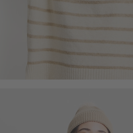
330
$
$ 590
220
$
$ 249