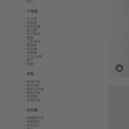
背心
下身類
九分褲
西裝褲
休閒長褲
束口褲
牛仔系列
寬褲
工裝系列
緊身褲
內搭褲
保暖褲
七/八分褲
裙子
短褲
洋裝
短袖洋裝
Bra洋裝
襯衫式洋裝
無袖洋裝
吊帶裙
長袖洋裝
內衣類
無鋼圈內衣
內褲系列
Bra系列
背心