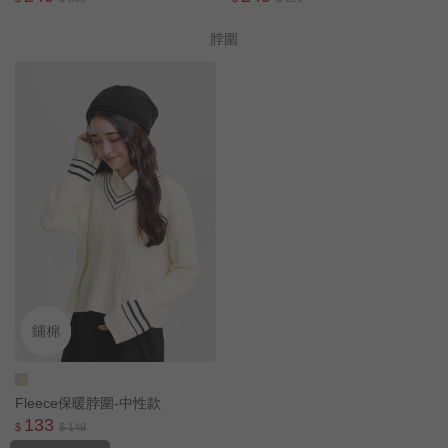
脖圍
Fleece保暖脖圍-中性款
133
$
$ 149