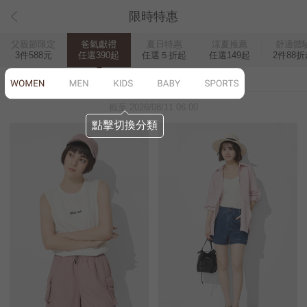
限時特惠
父親節限定
爸氣獻禮
夏日特惠
涼夏推薦
舒適體
3件588元
任選390起
任選５折起
任選149起
2件88折
WOMEN
MEN
KIDS
BABY
SPORTS
截至 2026/08/11 06:00
點擊切換分類