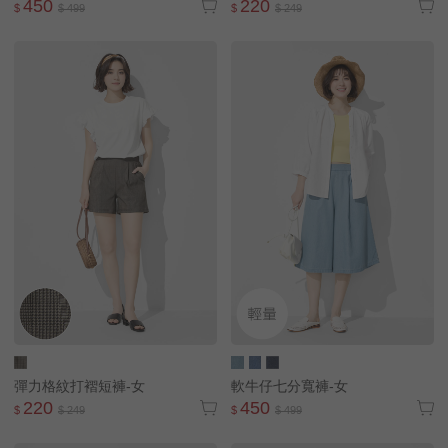
450
220
$
$ 499
$
$ 249
彈力格紋打褶短褲-女
軟牛仔七分寬褲-女
220
450
$
$ 249
$
$ 499