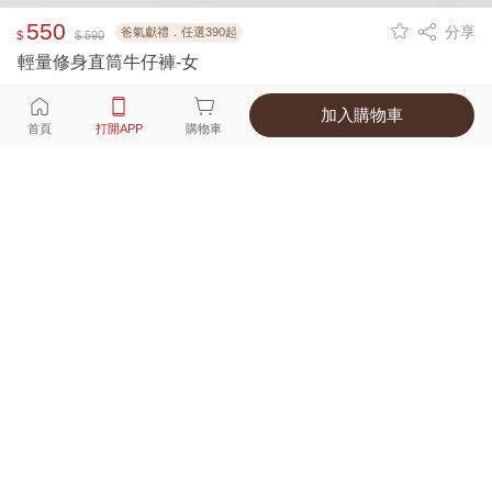
550
分享
爸氣獻禮．任選390起
$
$ 590
輕量修身直筒牛仔褲-女
加入購物車
選擇
顏色 尺寸
首頁
打開APP
購物車
2種顏色
付款
超商取貨付款 ‧ 信用卡 ‧ LINE Pay
運費
父親節限定！超商取貨滿588免運費
打開APP
詳情
產地 ‧ 材質 ‧ 特色
真人試穿輕鬆選碼
商品尺寸表
商品評價（198）
查看全部
訂單後四碼：
9941