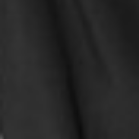
330
$ 350
$