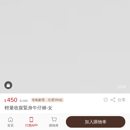
1/14
450
分享
爸氣獻禮．任選390起
$
$ 499
輕量收腹緊身牛仔褲-女
加入購物車
選擇
顏色 尺寸
首頁
打開APP
購物車