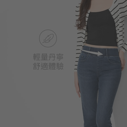
350
$
$ 499
330
$
$ 350
450
$
$ 499