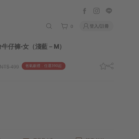
登入/註冊
0
牛仔褲-女
（淺藍－M）
爸氣獻禮．任選390起
NT$ 499