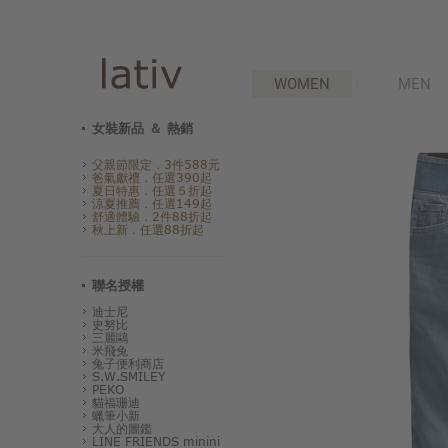
WOMEN
MEN
女裝新品 ＆ 熱銷
父親節限定．3件588元
爸氣獻禮．任選390起
夏日特惠．任選５折起
涼夏推薦．任選149起
舒適體驗．2件88折起
秋上新．任選88折起
聯名授權
迪士尼
史努比
三麗鷗
米飛兔
兔子便利商店
S.W.SMILEY
PEKO
貓福珊迪
蠟筆小新
大人的圖鑑
LINE FRIENDS minini