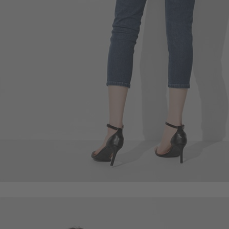
450
$
$ 499