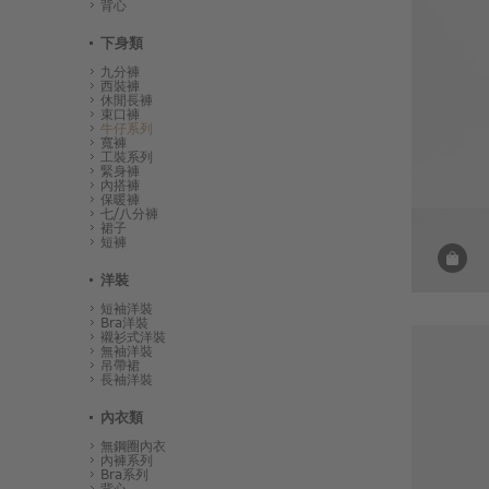
背心
下身類
九分褲
西裝褲
休閒長褲
束口褲
牛仔系列
寬褲
工裝系列
緊身褲
內搭褲
保暖褲
七/八分褲
裙子
短褲
洋裝
短袖洋裝
Bra洋裝
襯衫式洋裝
無袖洋裝
吊帶裙
長袖洋裝
內衣類
無鋼圈內衣
內褲系列
Bra系列
背心