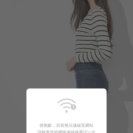
350
$
$ 499
450
$
$ 499
很抱歉，目前無法連線至網站
請檢查您的網路連線後再試一次