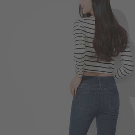
350
$
$ 499