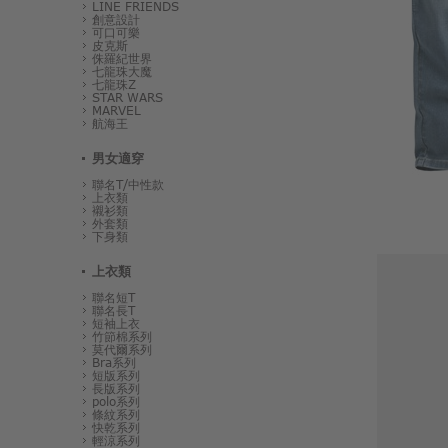
LINE FRIENDS
創意設計
可口可樂
皮克斯
侏羅紀世界
七龍珠大魔
七龍珠Z
STAR WARS
MARVEL
航海王
男女適穿
聯名T/中性款
上衣類
襯衫類
外套類
下身類
上衣類
聯名短T
聯名長T
短袖上衣
竹節棉系列
莫代爾系列
Bra系列
短版系列
長版系列
polo系列
條紋系列
快乾系列
輕涼系列