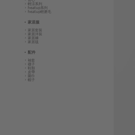
輕涼系列
heatup系列
heatup輕磨毛
家居服
家居套裝
家居洋裝
家居褲
家居毯
配件
袖套
襪子
鞋類
皮帶
圍巾
帽子