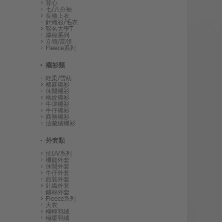
背心
七/八分袖
長袖上衣
針織衫/毛衣
聯名大學T
厚棉系列
立領/高領
Fleece系列
襯衫類
輕柔/雪紡
棉麻襯衫
休閒襯衫
格紋襯衫
牛津襯衫
牛仔襯衫
商務襯衫
法蘭絨襯衫
外套類
抗UV系列
機能外套
休閒外套
牛仔外套
西裝外套
針織外套
鋪棉外套
Fleece系列
大衣
極輕羽絨
極暖羽絨