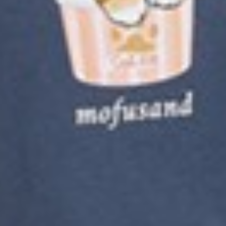
249
$ 299
$