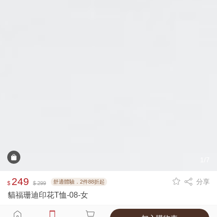
1/7
249
分享
舒適體驗．2件88折起
$
$ 299
貓福珊迪印花T恤-08-女