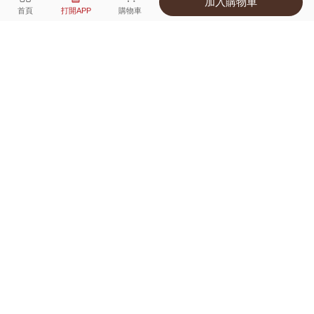
加入購物車
選擇
顏色 尺寸
首頁
打開APP
購物車
1種顏色
付款
超商取貨付款 ‧ 信用卡 ‧ LINE Pay
運費
父親節限定！超商取貨滿588免運費
打開APP
配送
不提供海外配送
詳情
產地 ‧ 材質 ‧ 特色
真人試穿輕鬆選碼
商品尺寸表
商品評價（43）
查看全部
訂單後四碼：
6241
可愛