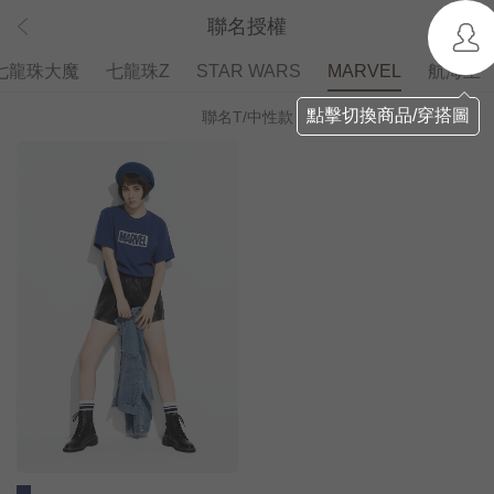
聯名授權
七龍珠大魔
七龍珠Z
STAR WARS
MARVEL
航海王
點擊切換商品/穿搭圖
聯名T/中性款