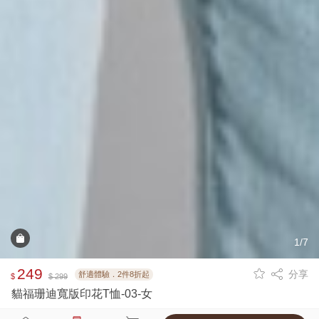
1/7
249
分享
舒適體驗．2件8折起
$
$ 299
貓福珊迪寬版印花T恤-03-女