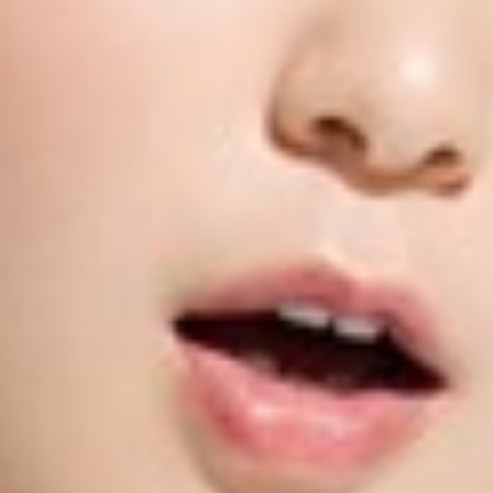
249
$ 299
$