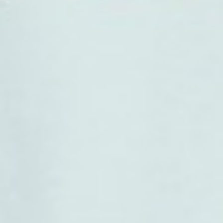
249
$ 299
$