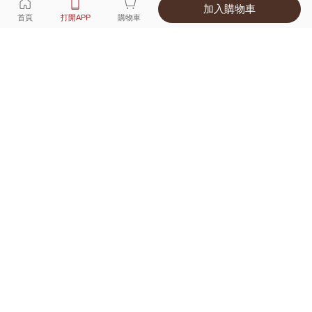
加入購物車
選擇
顏色 尺寸
首頁
打開APP
購物車
1種顏色
付款
超商取貨付款 ‧ 信用卡 ‧ LINE Pay
運費
父親節限定！超商取貨滿588免運費
打開APP
配送
不提供海外配送
詳情
產地 ‧ 材質 ‧ 特色
真人試穿輕鬆選碼
商品尺寸表
商品評價（66）
查看全部
訂單後四碼：
9284
好看超喜歡也很舒服