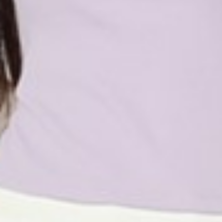
196
$ 249
$