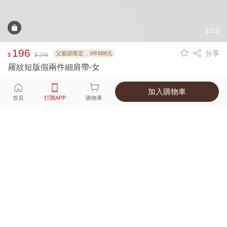
1/13
196
分享
父親節限定．3件588元
$
$ 249
羅紋短版假兩件細肩帶-女
加入購物車
選擇
顏色 尺寸
首頁
打開APP
購物車
3種顏色
付款
超商取貨付款 ‧ 信用卡 ‧ LINE Pay
運費
父親節限定！超商取貨滿588免運費
打開APP
詳情
產地 ‧ 材質 ‧ 特色
真人試穿輕鬆選碼
商品尺寸表