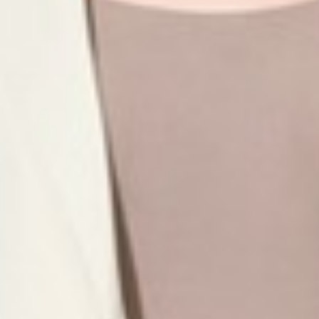
299
$ 350
$