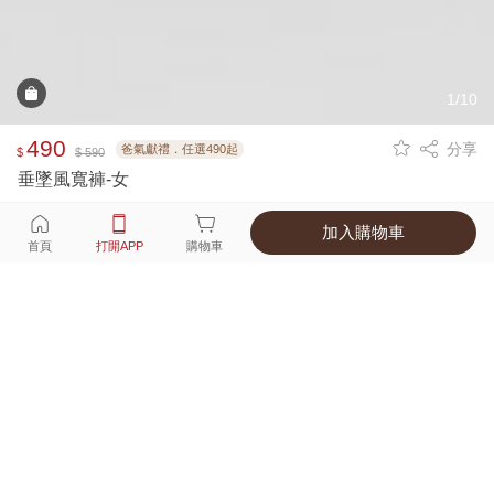
1/10
490
分享
爸氣獻禮．任選490起
$
$ 590
垂墜風寬褲-女
加入購物車
選擇
顏色 尺寸
首頁
打開APP
購物車
2種顏色
付款
超商取貨付款 ‧ 信用卡 ‧ LINE Pay
運費
父親節限定！超商取貨滿588免運費
打開APP
詳情
產地 ‧ 材質 ‧ 特色
真人試穿輕鬆選碼
商品尺寸表