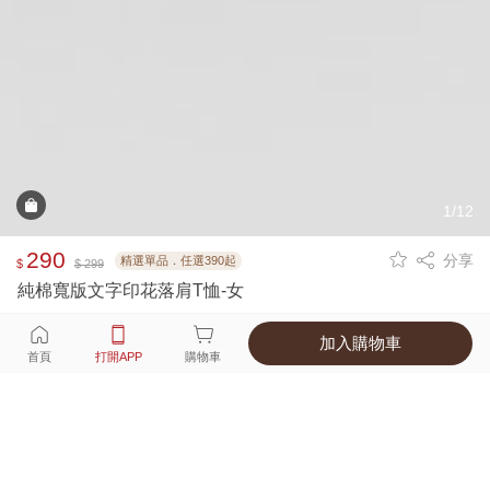
1/12
290
分享
精選單品．任選390起
$
$ 299
純棉寬版文字印花落肩T恤-女
加入購物車
選擇
顏色 尺寸
首頁
打開APP
購物車
3種顏色
付款
超商取貨付款 ‧ 信用卡 ‧ LINE Pay
運費
APP獨享！超取滿680免運費
打開APP