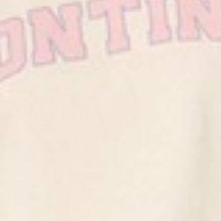
290
$ 299
$