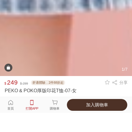
1/7
249
分享
舒適體驗．2件88折起
$
$ 299
PEKO & POKO厚版印花T恤-07-女
加入購物車
選擇
顏色 尺寸
首頁
打開APP
購物車
1種顏色
付款
超商取貨付款 ‧ 信用卡 ‧ LINE Pay