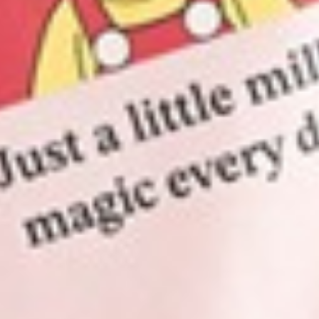
249
$ 299
$