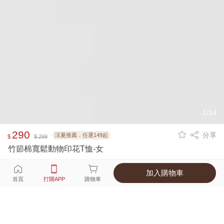
1/14
290
分享
涼夏推薦．任選149起
$
$ 299
竹節棉寬鬆動物印花T恤-女
加入購物車
選擇
顏色 尺寸
首頁
打開APP
購物車
3種顏色
付款
超商取貨付款 ‧ 信用卡 ‧ LINE Pay