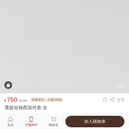
1/21
750
分享
精選單品．任選390起
$
$ 990
寬版短袖西裝外套-女
加入購物車
選擇
顏色 尺寸
首頁
打開APP
購物車