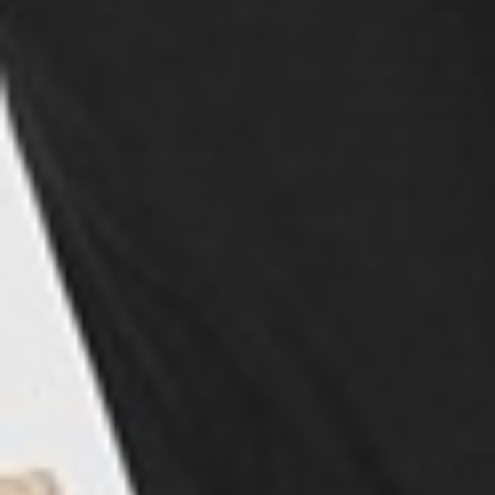
450
$ 499
$