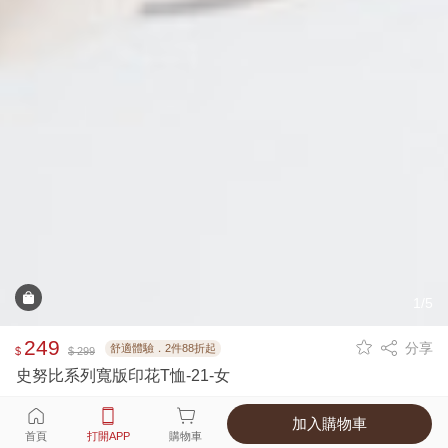
1/5
249
分享
舒適體驗．2件88折起
$
$ 299
史努比系列寬版印花T恤-21-女
加入購物車
選擇
顏色 尺寸
首頁
打開APP
購物車