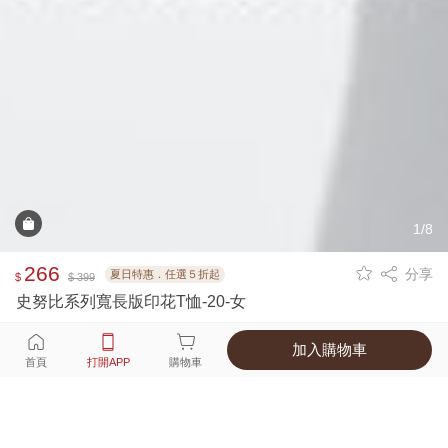
1/8
266
分享
夏日特惠．任選５折起
$
$ 399
史努比系列寬長版印花T恤-20-女
加入購物車
選擇
顏色 尺寸
首頁
打開APP
購物車
1種顏色
付款
超商取貨付款 ‧ 信用卡 ‧ LINE Pay