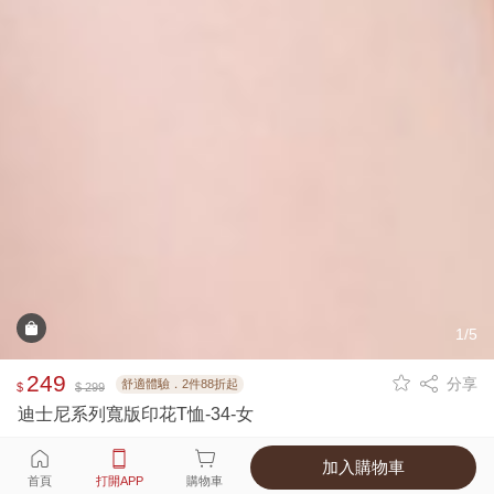
1/5
249
分享
舒適體驗．2件88折起
$
$ 299
迪士尼系列寬版印花T恤-34-女
加入購物車
選擇
顏色 尺寸
首頁
打開APP
購物車