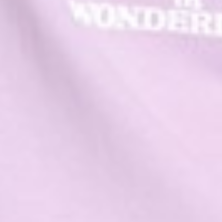
350
$ 590
$