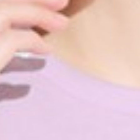
249
$ 299
$