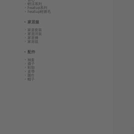
輕涼系列
heatup系列
heatup輕磨毛
家居服
家居套裝
家居洋裝
家居褲
家居毯
配件
袖套
襪子
鞋類
皮帶
圍巾
帽子