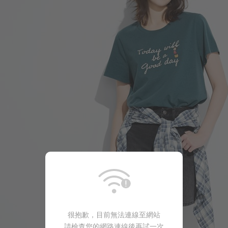
249
$
$ 299
商品售完
很抱歉，目前無法連線至網站
請檢查您的網路連線後再試一次