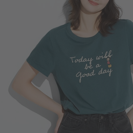
249
$
$ 299