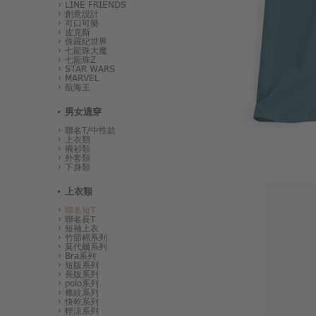
LINE FRIENDS
創意設計
可口可樂
皮克斯
侏羅紀世界
七龍珠大魔
七龍珠Z
STAR WARS
MARVEL
航海王
男女適穿
聯名T/中性款
上衣類
襯衫類
外套類
下身類
上衣類
聯名短T
聯名長T
短袖上衣
竹節棉系列
莫代爾系列
Bra系列
短版系列
長版系列
polo系列
條紋系列
快乾系列
輕涼系列