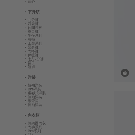
背心
下身類
九分褲
西裝褲
休閒長褲
束口褲
牛仔系列
寬褲
工裝系列
緊身褲
內搭褲
保暖褲
七/八分褲
裙子
短褲
洋裝
短袖洋裝
Bra洋裝
襯衫式洋裝
無袖洋裝
吊帶裙
長袖洋裝
內衣類
無鋼圈內衣
內褲系列
Bra系列
背心