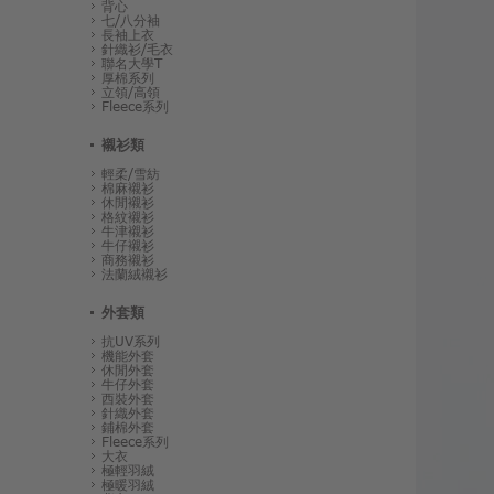
背心
七/八分袖
長袖上衣
針織衫/毛衣
聯名大學T
厚棉系列
立領/高領
Fleece系列
襯衫類
輕柔/雪紡
棉麻襯衫
休閒襯衫
格紋襯衫
牛津襯衫
牛仔襯衫
商務襯衫
法蘭絨襯衫
外套類
抗UV系列
機能外套
休閒外套
牛仔外套
西裝外套
針織外套
鋪棉外套
Fleece系列
大衣
極輕羽絨
極暖羽絨