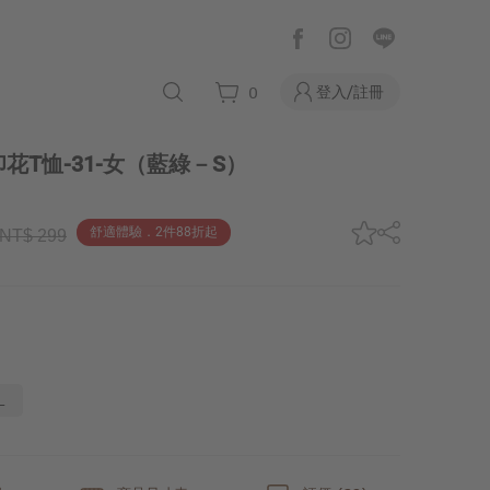
登入/註冊
0
T恤-31-女
（藍綠－S）
舒適體驗．2件88折起
NT$ 299
L