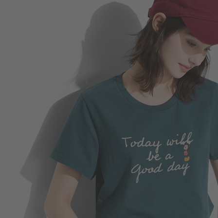
249
$
$ 299