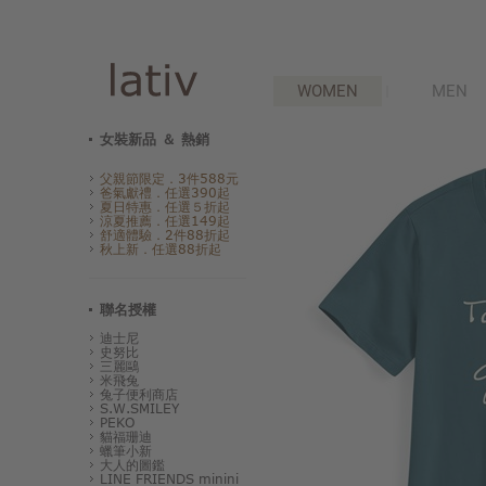
WOMEN
MEN
女裝新品 ＆ 熱銷
父親節限定．3件588元
爸氣獻禮．任選390起
夏日特惠．任選５折起
涼夏推薦．任選149起
舒適體驗．2件88折起
秋上新．任選88折起
聯名授權
迪士尼
史努比
三麗鷗
米飛兔
兔子便利商店
S.W.SMILEY
PEKO
貓福珊迪
蠟筆小新
大人的圖鑑
LINE FRIENDS minini