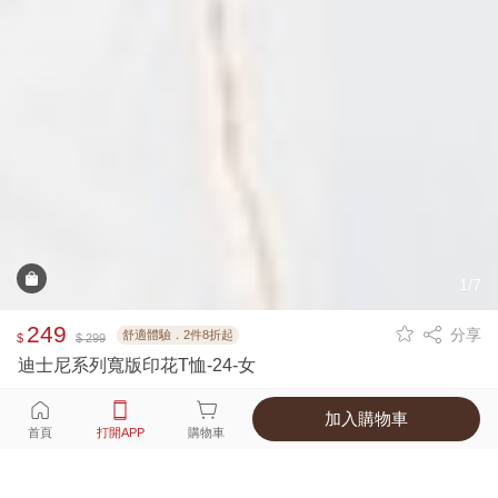
1/7
249
分享
舒適體驗．2件8折起
$
$ 299
迪士尼系列寬版印花T恤-24-女
加入購物車
選擇
顏色 尺寸
首頁
打開APP
購物車
1種顏色