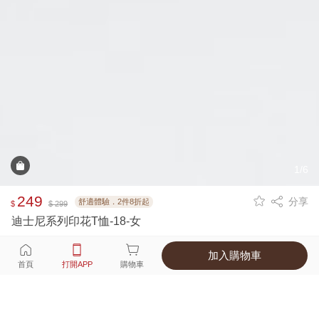
1/6
249
分享
舒適體驗．2件8折起
$
$ 299
迪士尼系列印花T恤-18-女
加入購物車
選擇
顏色 尺寸
首頁
打開APP
購物車
1種顏色
付款
超商取貨付款 ‧ 信用卡 ‧ LINE Pay