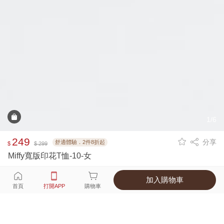
1/6
249
分享
舒適體驗．2件8折起
$
$ 299
Miffy寬版印花T恤-10-女
加入購物車
選擇
顏色 尺寸
首頁
打開APP
購物車
1種顏色