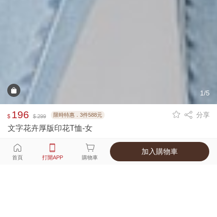
1/5
196
分享
限時特惠．3件588元
$
$ 299
文字花卉厚版印花T恤-女
加入購物車
選擇
顏色 尺寸
首頁
打開APP
購物車
1種顏色
付款
超商取貨付款 ‧ 信用卡 ‧ LINE Pay
運費
APP獨享！超取滿680免運費
打開APP