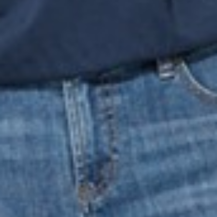
168
$ 199
$