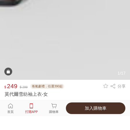
1/17
249
分享
爸氣獻禮．任選390起
$
$ 299
莫代爾雪紡袖上衣-女
加入購物車
選擇
顏色 尺寸
首頁
打開APP
購物車
5種顏色