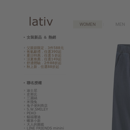
WOMEN
MEN
女裝新品 ＆ 熱銷
父親節限定．3件588元
爸氣獻禮．任選390起
夏日特惠．任選５折起
涼夏推薦．任選149起
舒適體驗．2件88折起
秋上新．任選88折起
聯名授權
迪士尼
史努比
三麗鷗
米飛兔
兔子便利商店
S.W.SMILEY
PEKO
貓福珊迪
蠟筆小新
大人的圖鑑
LINE FRIENDS minini