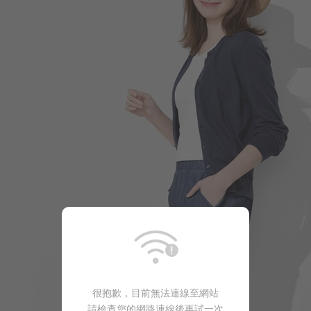
399
$
$ 499
196
$
$ 249
很抱歉，目前無法連線至網站
請檢查您的網路連線後再試一次