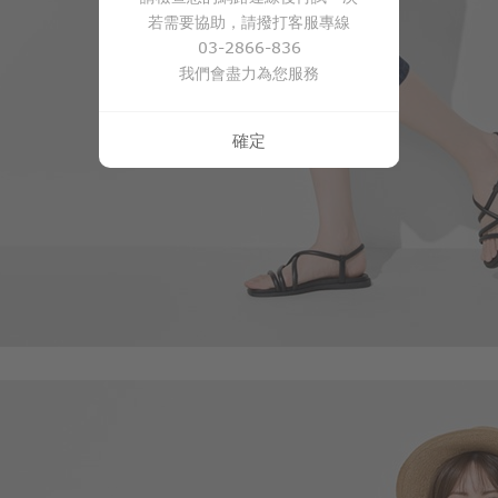
若需要協助，請撥打客服專線
399
$
$ 499
03-2866-836
我們會盡力為您服務
確定