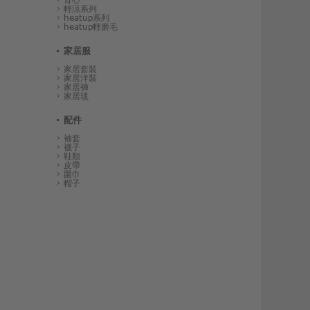
輕涼系列
heatup系列
heatup輕磨毛
家居服
家居套裝
家居洋裝
家居褲
家居毯
配件
袖套
襪子
鞋類
皮帶
圍巾
帽子