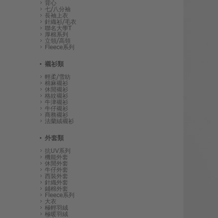
背心
七/八分袖
長袖上衣
針織衫/毛衣
聯名大學T
厚棉系列
立領/高領
Fleece系列
襯衫類
輕柔/雪紡
棉麻襯衫
休閒襯衫
格紋襯衫
牛津襯衫
牛仔襯衫
商務襯衫
法蘭絨襯衫
外套類
抗UV系列
機能外套
休閒外套
牛仔外套
西裝外套
針織外套
鋪棉外套
Fleece系列
大衣
極輕羽絨
極暖羽絨