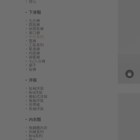
背心
下身類
九分褲
西裝褲
休閒長褲
束口褲
牛仔系列
寬褲
工裝系列
緊身褲
內搭褲
保暖褲
七/八分褲
裙子
短褲
洋裝
短袖洋裝
Bra洋裝
襯衫式洋裝
無袖洋裝
吊帶裙
長袖洋裝
內衣類
無鋼圈內衣
內褲系列
Bra系列
背心