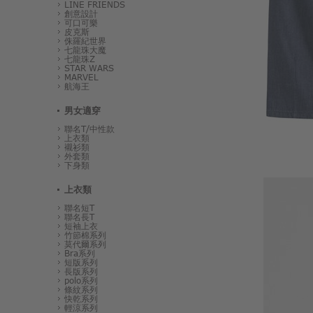
LINE FRIENDS
創意設計
可口可樂
皮克斯
侏羅紀世界
七龍珠大魔
七龍珠Z
STAR WARS
MARVEL
航海王
男女適穿
聯名T/中性款
上衣類
襯衫類
外套類
下身類
上衣類
聯名短T
聯名長T
短袖上衣
竹節棉系列
莫代爾系列
Bra系列
短版系列
長版系列
polo系列
條紋系列
快乾系列
輕涼系列