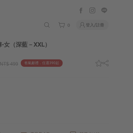
登入/註冊
0
-女
（深藍－XXL）
爸氣獻禮．任選390起
NT$ 499