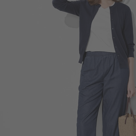
399
$
$ 499
196
$
$ 249
399
$
$ 499