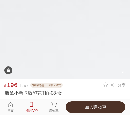
1/6
196
分享
限時特惠．3件588元
$
$ 299
蠟筆小新厚版印花T恤-08-女
加入購物車
選擇
顏色 尺寸
首頁
打開APP
購物車
1種顏色