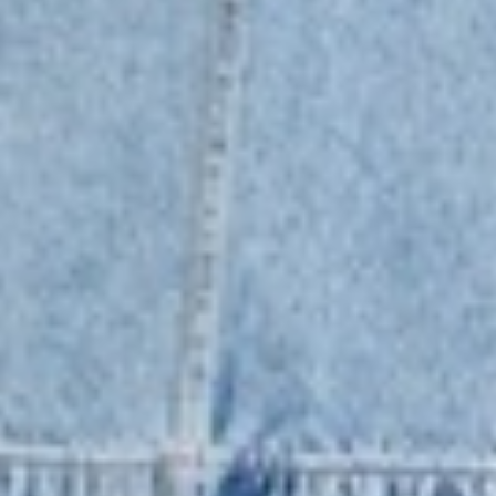
490
$ 690
$