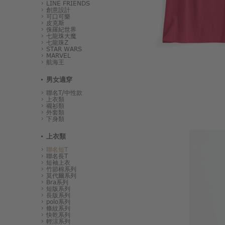
LINE FRIENDS
創意設計
可口可樂
皮克斯
侏羅紀世界
七龍珠大魔
七龍珠Z
STAR WARS
MARVEL
航海王
男女適穿
聯名T/中性款
上衣類
襯衫類
外套類
下身類
上衣類
聯名短T
聯名長T
短袖上衣
竹節棉系列
莫代爾系列
Bra系列
短版系列
長版系列
polo系列
條紋系列
快乾系列
輕涼系列