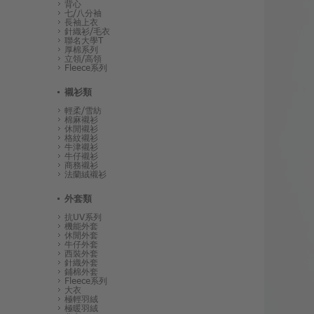
背心
七/八分袖
長袖上衣
針織衫/毛衣
聯名大學T
厚棉系列
立領/高領
Fleece系列
襯衫類
輕柔/雪紡
棉麻襯衫
休閒襯衫
格紋襯衫
牛津襯衫
牛仔襯衫
商務襯衫
法蘭絨襯衫
外套類
抗UV系列
機能外套
休閒外套
牛仔外套
西裝外套
針織外套
鋪棉外套
Fleece系列
大衣
極輕羽絨
極暖羽絨