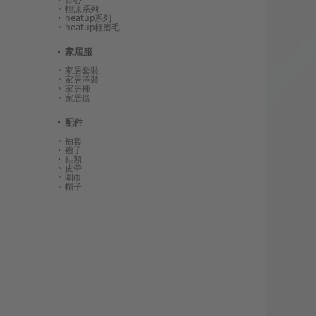
輕涼系列
heatup系列
heatup輕磨毛
家居服
家居套裝
家居洋裝
家居褲
家居毯
配件
袖套
襪子
鞋類
皮帶
圍巾
帽子