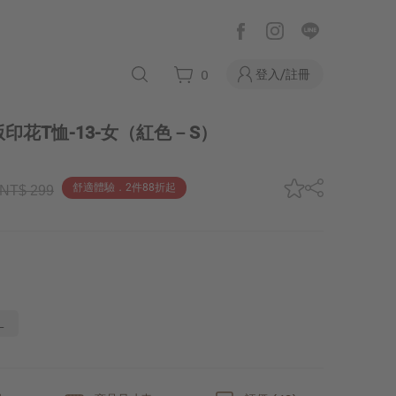
登入/註冊
0
印花T恤-13-女
（紅色－S）
舒適體驗．2件88折起
NT$ 299
L