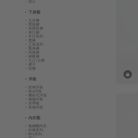
背心
下身類
九分褲
西裝褲
休閒長褲
束口褲
牛仔系列
寬褲
工裝系列
緊身褲
內搭褲
保暖褲
七/八分褲
裙子
短褲
洋裝
短袖洋裝
Bra洋裝
襯衫式洋裝
無袖洋裝
吊帶裙
長袖洋裝
內衣類
無鋼圈內衣
內褲系列
Bra系列
背心