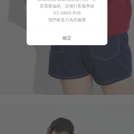
若需要協助，請撥打客服專線
249
$
$ 299
03-2866-836
我們會盡力為您服務
確定
商品售完