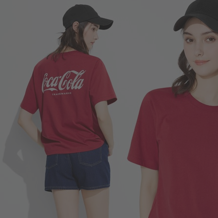
249
$
$ 299