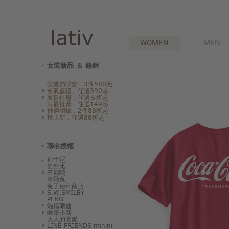
WOMEN
MEN
女裝新品 ＆ 熱銷
父親節限定．3件588元
爸氣獻禮．任選390起
夏日特惠．任選５折起
涼夏推薦．任選149起
舒適體驗．2件88折起
秋上新．任選88折起
聯名授權
迪士尼
史努比
三麗鷗
米飛兔
兔子便利商店
S.W.SMILEY
PEKO
貓福珊迪
蠟筆小新
大人的圖鑑
LINE FRIENDS minini