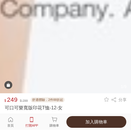
1/9
249
分享
舒適體驗．2件88折起
$
$ 299
可口可樂寬版印花T恤-12-女
加入購物車
選擇
顏色 尺寸
首頁
打開APP
購物車