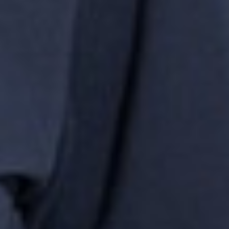
249
$