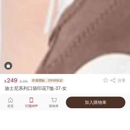
1/6
249
分享
舒適體驗．2件88折起
$
$ 299
迪士尼系列口袋印花T恤-37-女
加入購物車
選擇
顏色 尺寸
首頁
打開APP
購物車
1種顏色
付款
超商取貨付款 ‧ 信用卡 ‧ LINE Pay