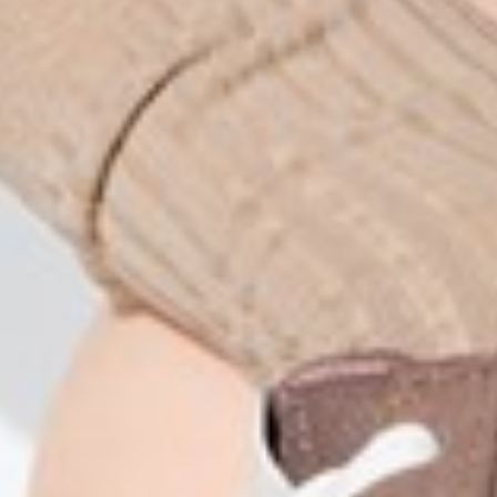
49
$
$