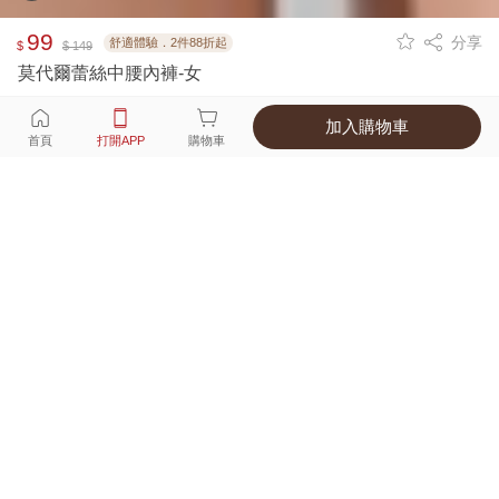
99
分享
舒適體驗．2件88折起
$
$ 149
莫代爾蕾絲中腰內褲-女
加入購物車
選擇
顏色 尺寸
首頁
打開APP
購物車
7種顏色
付款
超商取貨付款 ‧ 信用卡 ‧ LINE Pay
運費
父親節限定！超商取貨滿588免運費
打開APP
詳情
產地 ‧ 材質 ‧ 特色
真人試穿輕鬆選碼
商品尺寸表
商品評價（299）
查看全部
訂單後四碼：
8937