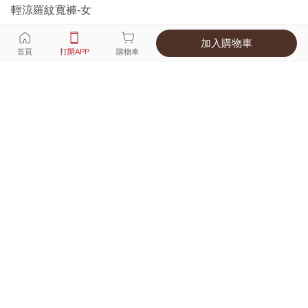
輕涼羅紋寬褲-女
加入購物車
選擇
顏色 尺寸
首頁
打開APP
購物車
6種顏色
付款
超商取貨付款 ‧ 信用卡 ‧ LINE Pay
運費
父親節限定！超商取貨滿588免運費
打開APP
詳情
產地 ‧ 材質 ‧ 特色
真人試穿輕鬆選碼
商品尺寸表
商品評價（447）
查看全部
訂單後四碼：
8132
舒適好穿