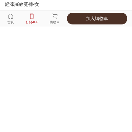
輕涼羅紋寬褲-女
加入購物車
選擇
顏色 尺寸
首頁
打開APP
購物車
6種顏色
付款
超商取貨付款 ‧ 信用卡 ‧ LINE Pay
運費
父親節限定！超商取貨滿588免運費
打開APP
詳情
產地 ‧ 材質 ‧ 特色
真人試穿輕鬆選碼
商品尺寸表
商品評價（447）
查看全部
訂單後四碼：
8132
舒適好穿