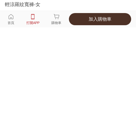
輕涼羅紋寬褲-女
加入購物車
選擇
顏色 尺寸
首頁
打開APP
購物車
6種顏色
付款
超商取貨付款 ‧ 信用卡 ‧ LINE Pay
運費
優惠倒數！超商取貨滿588免運費
打開APP
詳情
產地 ‧ 材質 ‧ 特色
真人試穿輕鬆選碼
商品尺寸表
商品評價（447）
查看全部
訂單後四碼：
8132
舒適好穿