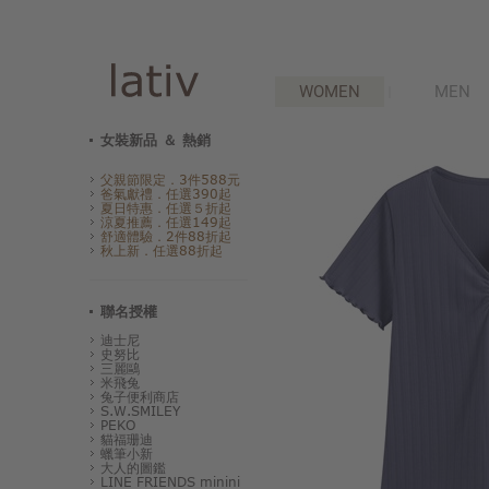
WOMEN
MEN
女裝新品 ＆ 熱銷
父親節限定．3件588元
爸氣獻禮．任選390起
夏日特惠．任選５折起
涼夏推薦．任選149起
舒適體驗．2件88折起
秋上新．任選88折起
聯名授權
迪士尼
史努比
三麗鷗
米飛兔
兔子便利商店
S.W.SMILEY
PEKO
貓福珊迪
蠟筆小新
大人的圖鑑
LINE FRIENDS minini