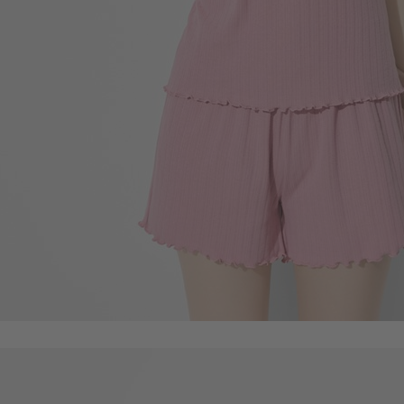
450
$