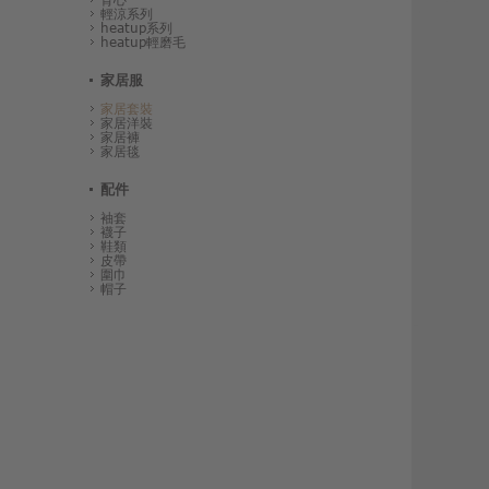
輕涼系列
heatup系列
heatup輕磨毛
家居服
家居套裝
家居洋裝
家居褲
家居毯
配件
袖套
襪子
鞋類
皮帶
圍巾
帽子