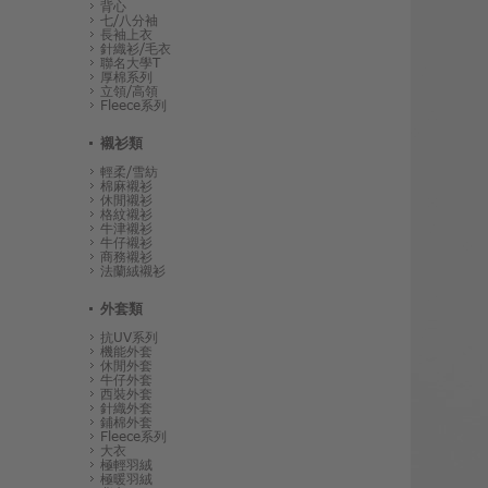
背心
七/八分袖
長袖上衣
針織衫/毛衣
聯名大學T
厚棉系列
立領/高領
Fleece系列
襯衫類
輕柔/雪紡
棉麻襯衫
休閒襯衫
格紋襯衫
牛津襯衫
牛仔襯衫
商務襯衫
法蘭絨襯衫
外套類
抗UV系列
機能外套
休閒外套
牛仔外套
西裝外套
針織外套
鋪棉外套
Fleece系列
大衣
極輕羽絨
極暖羽絨