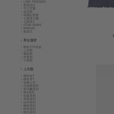
LINE FRIENDS
創意設計
可口可樂
皮克斯
侏羅紀世界
七龍珠大魔
七龍珠Z
STAR WARS
MARVEL
航海王
男女適穿
聯名T/中性款
上衣類
襯衫類
外套類
下身類
上衣類
聯名短T
聯名長T
短袖上衣
竹節棉系列
莫代爾系列
Bra系列
短版系列
長版系列
polo系列
條紋系列
快乾系列
輕涼系列