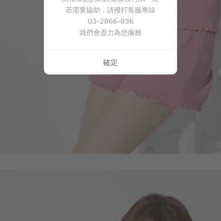
450
$
若需要協助，請撥打客服專線
03-2866-836
我們會盡力為您服務
確定