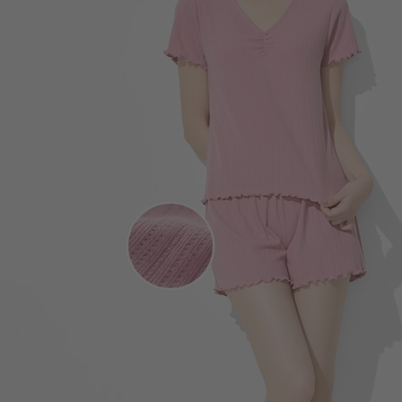
450
$