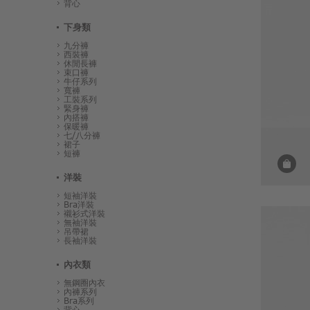
背心
下身類
九分褲
西裝褲
休閒長褲
束口褲
牛仔系列
寬褲
工裝系列
緊身褲
內搭褲
保暖褲
七/八分褲
裙子
短褲
洋裝
短袖洋裝
Bra洋裝
襯衫式洋裝
無袖洋裝
吊帶裙
長袖洋裝
內衣類
無鋼圈內衣
內褲系列
Bra系列
背心