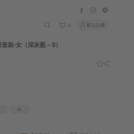
登入/註冊
0
套裝-女
（深灰藍－S）
XL