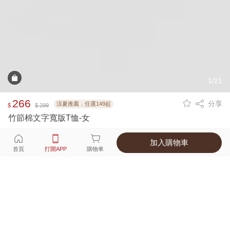
1/21
266
分享
涼夏推薦．任選149起
$
$ 299
竹節棉文字寬版T恤-女
加入購物車
選擇
顏色 尺寸
首頁
打開APP
購物車
4種顏色
付款
超商取貨付款 ‧ 信用卡 ‧ LINE Pay
運費
父親節限定！超商取貨滿588免運費
打開APP
詳情
產地 ‧ 材質 ‧ 特色