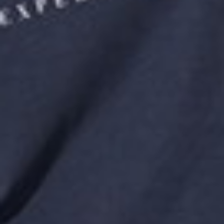
266
$ 299
$
266
$ 299
$