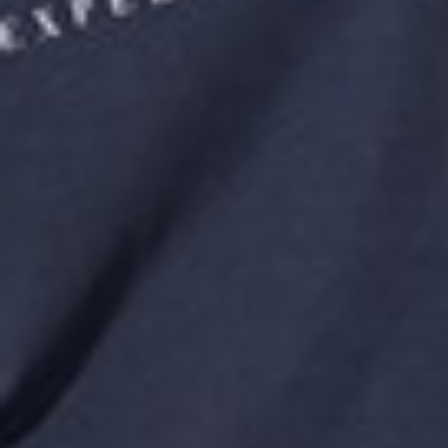
266
$ 299
$
266
$ 299
$