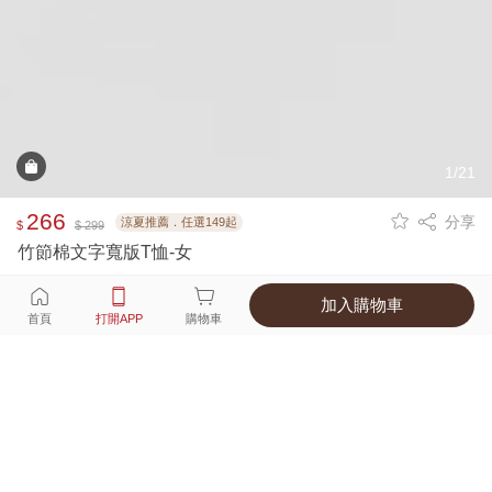
1/21
266
分享
涼夏推薦．任選149起
$
$ 299
竹節棉文字寬版T恤-女
加入購物車
選擇
顏色 尺寸
首頁
打開APP
購物車
4種顏色
付款
超商取貨付款 ‧ 信用卡 ‧ LINE Pay
運費
優惠倒數！超商取貨滿588免運費
打開APP
詳情
產地 ‧ 材質 ‧ 特色