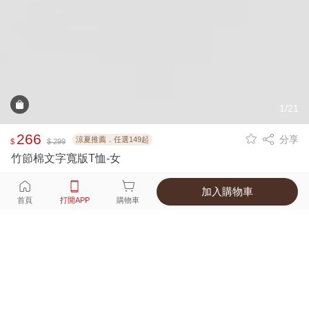
1/21
266
分享
涼夏推薦．任選149起
$
$ 299
竹節棉文字寬版T恤-女
加入購物車
選擇
顏色 尺寸
首頁
打開APP
購物車
4種顏色
付款
超商取貨付款 ‧ 信用卡 ‧ LINE Pay
運費
父親節限定！超商取貨滿588免運費
打開APP
詳情
產地 ‧ 材質 ‧ 特色