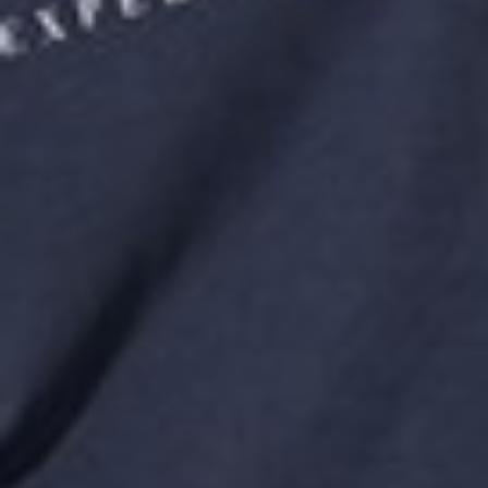
266
$ 299
$
266
$ 299
$