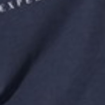
266
$ 299
$
266
$ 299
$