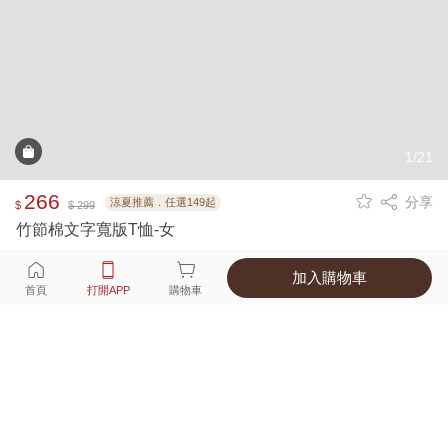
1/21
266
分享
涼夏推薦．任選149起
$
$ 299
竹節棉文字寬版T恤-女
加入購物車
選擇
顏色 尺寸
首頁
打開APP
購物車
4種顏色
付款
超商取貨付款 ‧ 信用卡 ‧ LINE Pay
運費
優惠倒數！超商取貨滿588免運費
打開APP
詳情
產地 ‧ 材質 ‧ 特色