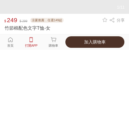
1/11
249
分享
涼夏推薦．任選149起
$
$ 299
竹節棉配色文字T恤-女
加入購物車
選擇
顏色 尺寸
首頁
打開APP
購物車
3種顏色
付款
超商取貨付款 ‧ 信用卡 ‧ LINE Pay
運費
父親節限定！超商取貨滿588免運費
打開APP
詳情
產地 ‧ 材質 ‧ 特色
真人試穿輕鬆選碼
商品尺寸表
商品評價（133）
查看全部