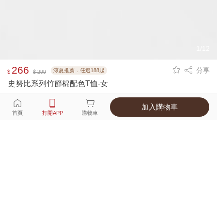
1/12
266
分享
涼夏推薦．任選188起
$
$ 299
史努比系列竹節棉配色T恤-女
加入購物車
選擇
顏色 尺寸
首頁
打開APP
購物車
4種顏色
付款
超商取貨付款 ‧ 信用卡 ‧ LINE Pay
運費
父親節限定！超商取貨滿588免運費
打開APP
配送
不提供海外配送
詳情
產地 ‧ 材質 ‧ 特色