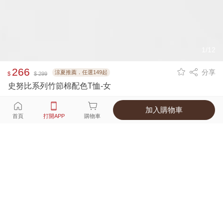
1/12
266
分享
涼夏推薦．任選149起
$
$ 299
史努比系列竹節棉配色T恤-女
加入購物車
選擇
顏色 尺寸
首頁
打開APP
購物車
4種顏色
付款
超商取貨付款 ‧ 信用卡 ‧ LINE Pay
運費
父親節限定！超商取貨滿588免運費
打開APP
配送
不提供海外配送
詳情
產地 ‧ 材質 ‧ 特色