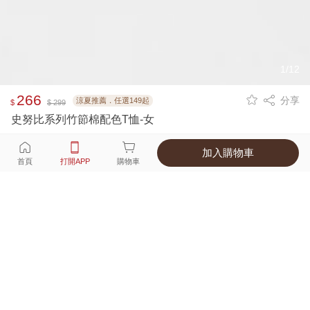
1/12
266
分享
涼夏推薦．任選149起
$
$ 299
史努比系列竹節棉配色T恤-女
加入購物車
選擇
顏色 尺寸
首頁
打開APP
購物車
4種顏色
付款
超商取貨付款 ‧ 信用卡 ‧ LINE Pay
運費
父親節限定！超商取貨滿588免運費
打開APP
配送
不提供海外配送
詳情
產地 ‧ 材質 ‧ 特色