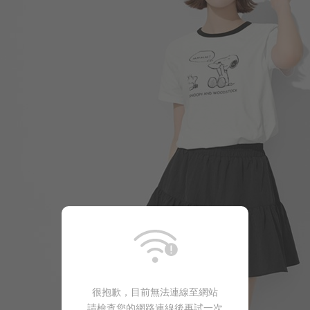
266
$
$ 299
450
$
$ 499
很抱歉，目前無法連線至網站
請檢查您的網路連線後再試一次