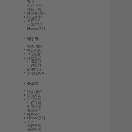
背心
七/八分袖
長袖上衣
針織衫/毛衣
聯名大學T
厚棉系列
立領/高領
Fleece系列
襯衫類
輕柔/雪紡
棉麻襯衫
休閒襯衫
格紋襯衫
牛津襯衫
牛仔襯衫
商務襯衫
法蘭絨襯衫
外套類
抗UV系列
機能外套
休閒外套
牛仔外套
西裝外套
針織外套
鋪棉外套
Fleece系列
大衣
極輕羽絨
極暖羽絨