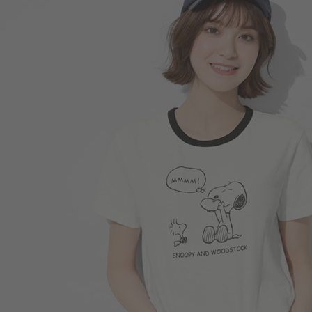
266
$
$ 299