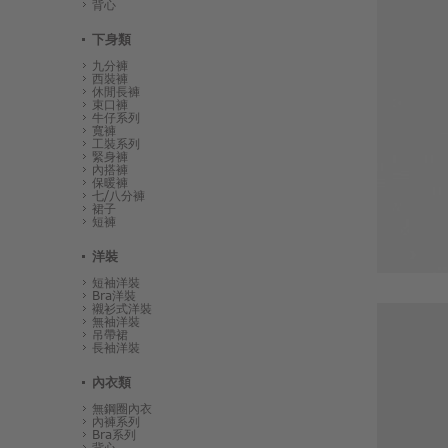
背心
下身類
九分褲
西裝褲
休閒長褲
束口褲
牛仔系列
寬褲
工裝系列
緊身褲
內搭褲
保暖褲
七/八分褲
裙子
短褲
洋裝
短袖洋裝
Bra洋裝
襯衫式洋裝
無袖洋裝
吊帶裙
長袖洋裝
內衣類
無鋼圈內衣
內褲系列
Bra系列
背心