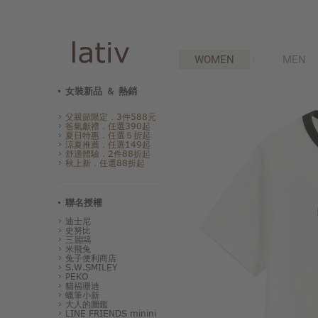
WOMEN
MEN
女裝新品 ＆ 熱銷
父親節限定．3件588元
爸氣獻禮．任選390起
夏日特惠．任選５折起
涼夏推薦．任選149起
舒適體驗．2件88折起
秋上新．任選88折起
聯名授權
迪士尼
史努比
三麗鷗
米飛兔
兔子便利商店
S.W.SMILEY
PEKO
貓福珊迪
蠟筆小新
大人的圖鑑
LINE FRIENDS minini