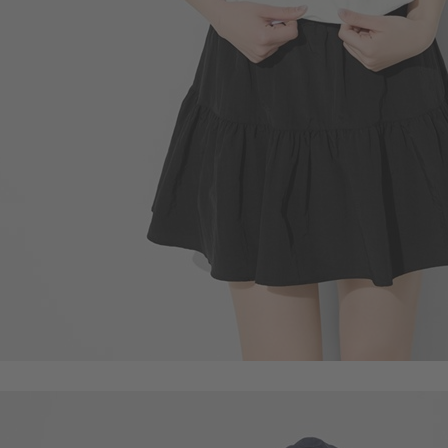
450
$
$ 499