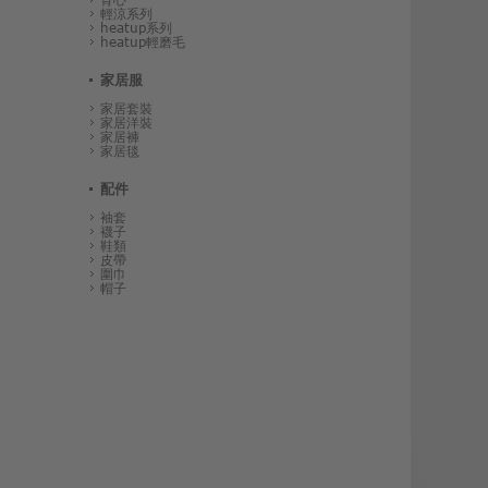
輕涼系列
heatup系列
heatup輕磨毛
家居服
家居套裝
家居洋裝
家居褲
家居毯
配件
袖套
襪子
鞋類
皮帶
圍巾
帽子