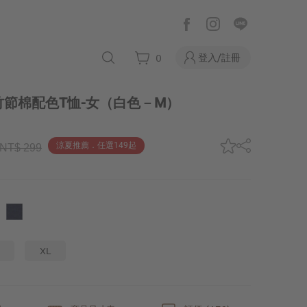
登入/註冊
0
節棉配色T恤-女
（白色－M）
涼夏推薦．任選149起
NT$ 299
XL