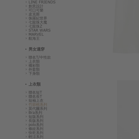
LINE FRIENDS
創意設計
可口可樂
皮克斯
侏羅紀世界
七龍珠大魔
七龍珠Z
STAR WARS
MARVEL
航海王
男女適穿
聯名T/中性款
上衣類
襯衫類
外套類
下身類
上衣類
聯名短T
聯名長T
短袖上衣
竹節棉系列
莫代爾系列
Bra系列
短版系列
長版系列
polo系列
條紋系列
快乾系列
輕涼系列