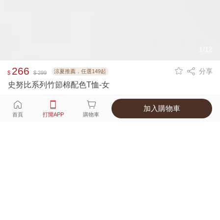
1/12
266
分享
涼夏推薦．任選149起
$
$ 299
史努比系列竹節棉配色T恤-女
加入購物車
選擇
顏色 尺寸
首頁
打開APP
購物車
4種顏色
付款
超商取貨付款 ‧ 信用卡 ‧ LINE Pay
運費
父親節限定！超商取貨滿588免運費
打開APP
配送
不提供海外配送
詳情
產地 ‧ 材質 ‧ 特色