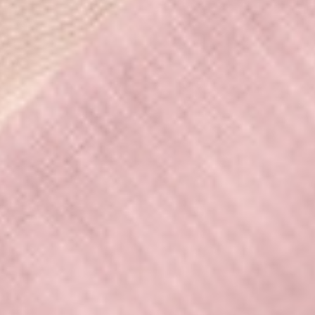
550
$ 590
$