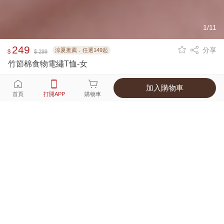
1/11
249
分享
涼夏推薦．任選149起
$
$ 299
竹節棉食物電繡T恤-女
加入購物車
選擇
顏色 尺寸
首頁
打開APP
購物車
4種顏色
付款
超商取貨付款 ‧ 信用卡 ‧ LINE Pay
運費
優惠倒數！超商取貨滿588免運費
打開APP
詳情
產地 ‧ 材質 ‧ 特色
真人試穿輕鬆選碼
商品尺寸表