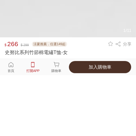
1/11
266
分享
涼夏推薦．任選149起
$
$ 299
史努比系列竹節棉電繡T恤-女
加入購物車
選擇
顏色 尺寸
首頁
打開APP
購物車
4種顏色
付款
超商取貨付款 ‧ 信用卡 ‧ LINE Pay
運費
APP獨享！超取滿680免運費
打開APP
配送
不提供海外配送
詳情
產地 ‧ 材質 ‧ 特色